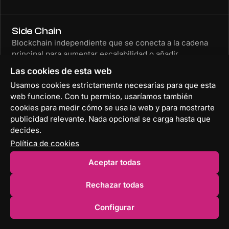
Side Chain
Blockchain independiente que se conecta a la cadena
principal para aumentar escalabilidad o añadir
funciones.
Las cookies de esta web
→
Usamos cookies estrictamente necesarias para que esta
web funcione. Con tu permiso, usaríamos también
cookies para medir cómo se usa la web y para mostrarte
Slashing
publicidad relevante. Nada opcional se carga hasta que
Penalización automática que reduce fondos de
decides.
validadores que actúan mal en blockchains Proof of
Política de cookies
Stake.
Aceptar todas
→
Rechazar todas
Smart contract
Configurar
Programas autoejecutables en blockchain que
automatizan acuerdos y procesos sin intermediarios.