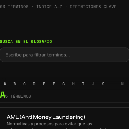
93 TÉRMINOS · ÍNDICE A–Z · DEFINICIONES CLAVE
BUSCA EN EL GLOSARIO
A
B
C
D
E
F
G
H
I
J
K
L
M
A
5 TÉRMINOS
AML (Anti Money Laundering)
Normativas y procesos para evitar que las