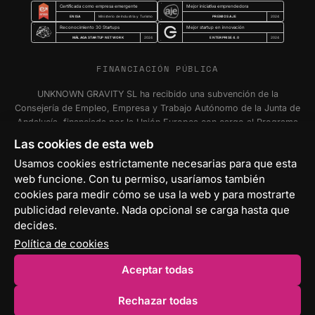
Certificada como empresa emergente
Mejor iniciativa emprendedora
ENISA
PREMIOS AJE
Ministerio de Industria y Turismo
2024
Reconocimiento 30 Startups
Mejor startup en innovación
MÁLAGA STARTUP NETWORK
ENTERPRISE 4.0
2024
2024
FINANCIACIÓN PÚBLICA
UNKNOWN GRAVITY SL ha recibido una subvención de la
Consejería de Empleo, Empresa y Trabajo Autónomo de la Junta de
Andalucía, financiada por la Unión Europea con cargo al Programa
FSE+ Andalucía 2021-2027, para la inserción laboral y el fomento
Las cookies de esta web
de la contratación en el ámbito de la Comunidad Autónoma de
Usamos cookies estrictamente necesarias para que esta
Andalucía. Programa Emplea-T Línea 2. Incentivo a la segunda o
web funcione. Con tu permiso, usaríamos también
sucesivas contrataciones indefinidas ordinarias por parte de
personas trabajadoras autónomas, y a cualquier contratación
cookies para medir cómo se usa la web y para mostrarte
indefinida ordinaria por parte de Pymes.
publicidad relevante. Nada opcional se carga hasta que
decides.
Política de cookies
Aceptar todas
© 2026 Unknown Gravity S.L. — Málaga, ES
Rechazar todas