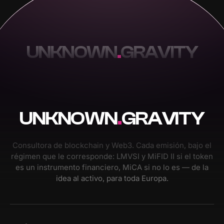
UNKNOWN
.
GRAVITY
UNKNOWN
.
GRAVITY
Consultora de blockchain y Web3. Cada emisión, bajo el
régimen que le corresponde: LMVSI y MiFID II si el token
es un instrumento financiero, MiCA si no lo es — de la
idea al activo, para toda Europa.