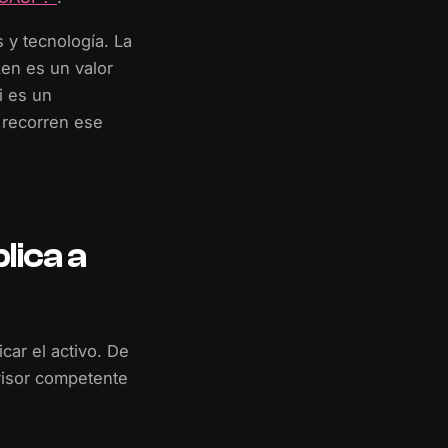
 y tecnología. La
ken es un valor
i es un
s recorren ese
plica a
icar el activo. De
visor competente