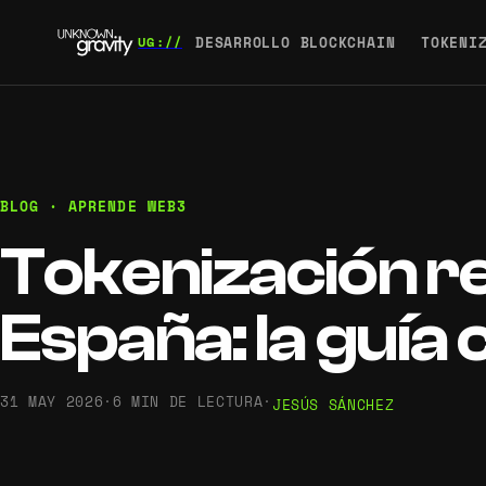
DESARROLLO BLOCKCHAIN
TOKENI
BLOG · APRENDE WEB3
Tokenización r
España: la guía
31 MAY 2026
·
6 MIN DE LECTURA
·
JESÚS SÁNCHEZ