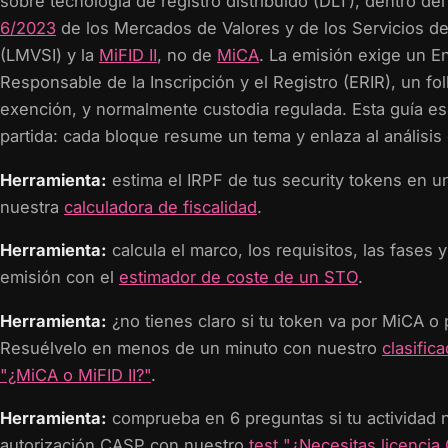
sobre tecnología de registro distribuido (DLT), dentro de
6/2023
de los Mercados de Valores y de los Servicios de
(LMVSI) y la
MiFID II
, no de
MiCA
. La emisión exige un E
Responsable de la Inscripción y el Registro (ERIR), un fol
exención, y normalmente custodia regulada. Esta guía es
partida: cada bloque resume un tema y enlaza al análisis
Herramienta:
estima el IRPF de tus security tokens en u
nuestra
calculadora de fiscalidad
.
Herramienta:
calcula el marco, los requisitos, las fases y
emisión con el
estimador de coste de un STO
.
Herramienta:
¿no tienes claro si tu token va por MiCA o p
Resuélvelo en menos de un minuto con nuestro
clasifica
"¿MiCA o MiFID II?"
.
Herramienta:
comprueba en 6 preguntas si tu actividad 
autorización CASP con nuestro
test "¿Necesitas licenci