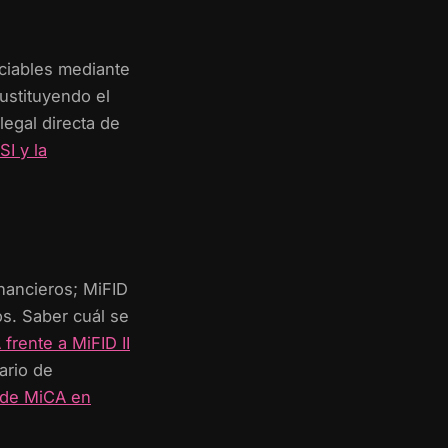
ciables mediante
ustituyendo el
legal directa de
I y la
nancieros; MiFID
os. Saber cuál se
frente a MiFID II
dario de
 de MiCA en