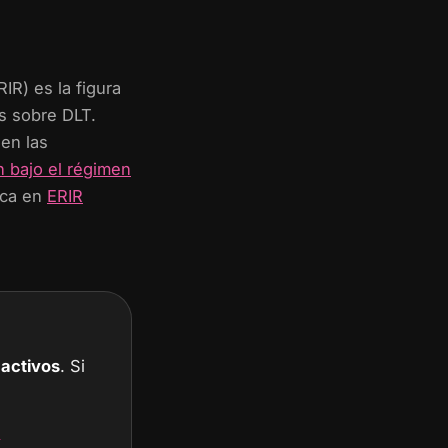
IR) es la figura
s sobre DLT.
 en las
n bajo el régimen
ica en
ERIR
 activos
. Si
n