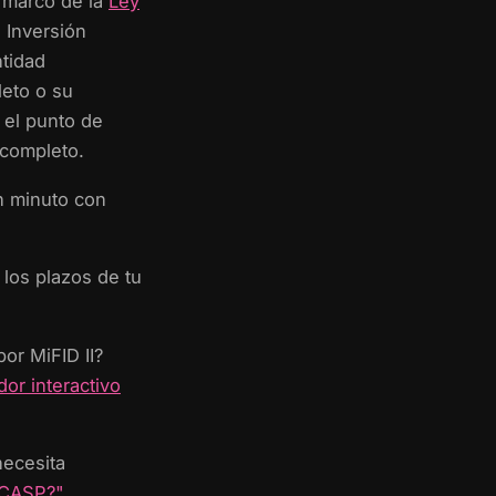
l marco de la
Ley
 Inversión
ntidad
leto o su
 el punto de
 completo.
n minuto con
 los plazos de tu
or MiFID II?
dor interactivo
necesita
a CASP?"
.