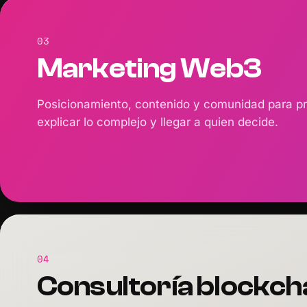
03
Marketing Web3
Posicionamiento, contenido y comunidad para p
explicar lo complejo y llegar a quien decide.
04
Consultoría blockch