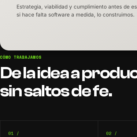
Estrategia, viabilidad y cumplimiento antes de es
si hace falta software a medida, lo construimos.
CÓMO TRABAJAMOS
De
la
idea
a
produc
sin
saltos
de
fe.
01 /
02 /