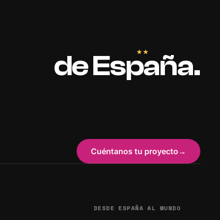
★★
de
España
.
Cuéntanos tu proyecto
→
DESDE ESPAÑA AL MUNDO