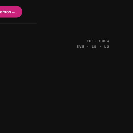
lemos
→
EST. 2023
EVM · L1 · L2