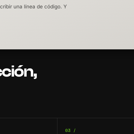
cribir una línea de código. Y
ción,
03 /