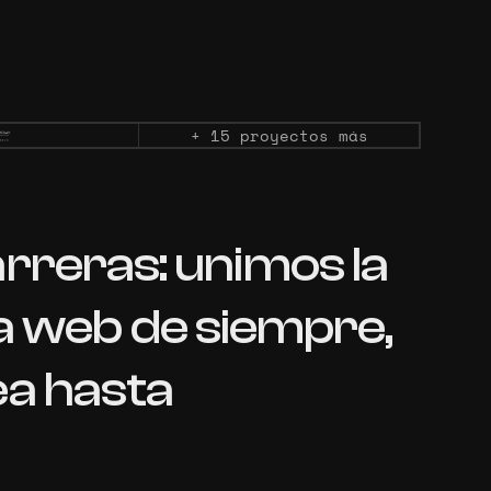
+ 15 proyectos más
rreras:
unimos
la
a
web
de
siempre,
ea
hasta