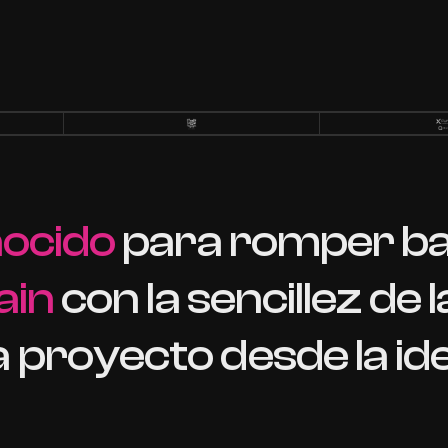
ocido
para
romper
ba
ain
con
la
sencillez
de
l
a
proyecto
desde
la
id