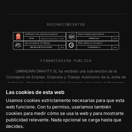
RECONOCIMIENTOS
Certificada como empresa emergente
Mejor iniciativa emprendedora
ENISA
PREMIOS AJE
Ministerio de Industria y Turismo
2024
Reconocimiento 30 Startups
Mejor startup en innovación
MÁLAGA STARTUP NETWORK
ENTERPRISE 4.0
2024
2024
FINANCIACIÓN PÚBLICA
UNKNOWN GRAVITY SL ha recibido una subvención de la
Consejería de Empleo, Empresa y Trabajo Autónomo de la Junta de
Andalucía, financiada por la Unión Europea con cargo al Programa
FSE+ Andalucía 2021-2027, para la inserción laboral y el fomento
Las cookies de esta web
de la contratación en el ámbito de la Comunidad Autónoma de
Usamos cookies estrictamente necesarias para que esta
Andalucía. Programa Emplea-T Línea 2. Incentivo a la segunda o
web funcione. Con tu permiso, usaríamos también
sucesivas contrataciones indefinidas ordinarias por parte de
personas trabajadoras autónomas, y a cualquier contratación
cookies para medir cómo se usa la web y para mostrarte
indefinida ordinaria por parte de Pymes.
publicidad relevante. Nada opcional se carga hasta que
decides.