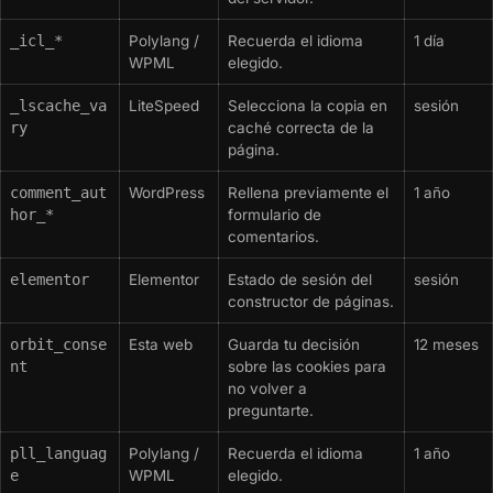
_icl_*
Polylang /
Recuerda el idioma
1 día
WPML
elegido.
_lscache_va
LiteSpeed
Selecciona la copia en
sesión
ry
caché correcta de la
página.
comment_aut
WordPress
Rellena previamente el
1 año
hor_*
formulario de
comentarios.
elementor
Elementor
Estado de sesión del
sesión
constructor de páginas.
orbit_conse
Esta web
Guarda tu decisión
12 meses
nt
sobre las cookies para
no volver a
preguntarte.
pll_languag
Polylang /
Recuerda el idioma
1 año
e
WPML
elegido.