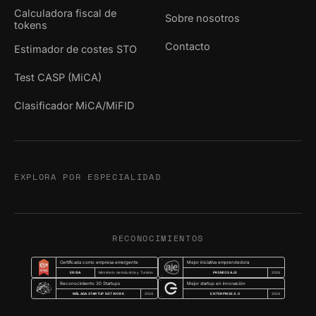
Calculadora fiscal de
Sobre nosotros
tokens
Contacto
Estimador de costes STO
Test CASP (MiCA)
Clasificador MiCA/MiFID
EXPLORA POR ESPECIALIDAD
RECONOCIMIENTOS
Certificada como empresa emergente
Mejor iniciativa emprendedora
ENISA
PREMIOS AJE
Ministerio de Industria y Turismo
2024
Reconocimiento 30 Startups
Mejor startup en innovación
MÁLAGA STARTUP NETWORK
ENTERPRISE 4.0
2024
2024