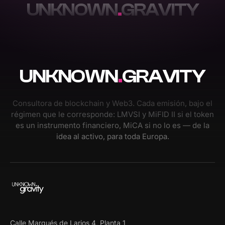
UNKNOWN
.
GRAVITY
UNKNOWN
.
GRAVITY
Consultora de blockchain y Web3. Cada emisión, bajo el
régimen que le corresponde: LMVSI y MiFID II si el token
es un instrumento financiero, MiCA si no lo es — de la
idea al activo, para toda Europa.
Calle Marqués de Larios 4, Planta 1