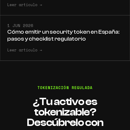
Leer artículo
→
1 JUN 2026
Cómo emitir un security token en España:
pasos y checklist regulatorio
Leer artículo
→
TOKENIZACIÓN REGULADA
¿Tu activo es
tokenizable?
Descúbrelo con