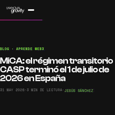
BLOG · APRENDE WEB3
MiCA: el régimen transitorio
CASP terminó el 1 de julio de
2026 en España
31 MAY 2026
·
3 MIN DE LECTURA
·
JESÚS SÁNCHEZ