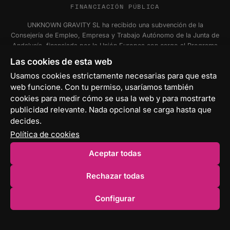
FINANCIACIÓN PÚBLICA
UNKNOWN GRAVITY SL ha recibido una subvención de la
Consejería de Empleo, Empresa y Trabajo Autónomo de la Junta de
Andalucía, financiada por la Unión Europea con cargo al Programa
FSE+ Andalucía 2021-2027, para la inserción laboral y el fomento
Las cookies de esta web
de la contratación en el ámbito de la Comunidad Autónoma de
Usamos cookies estrictamente necesarias para que esta
Andalucía. Programa Emplea-T Línea 2. Incentivo a la segunda o
web funcione. Con tu permiso, usaríamos también
sucesivas contrataciones indefinidas ordinarias por parte de
personas trabajadoras autónomas, y a cualquier contratación
cookies para medir cómo se usa la web y para mostrarte
indefinida ordinaria por parte de Pymes.
publicidad relevante. Nada opcional se carga hasta que
decides.
Política de cookies
Aceptar todas
© 2026 Unknown Gravity S.L. — Málaga, ES
Rechazar todas
Aviso legal
Privacidad
Cookies
Configurar cookies
Configurar
ES
EN
LMVSI · MiFID II · MiCA · ERIR
DISEÑAMOS · CUMPLIMOS · ENTREGAMOS