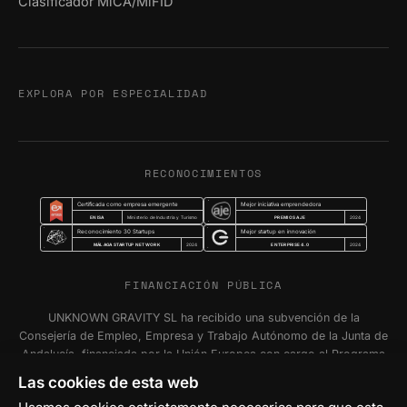
Clasificador MiCA/MiFID
EXPLORA POR ESPECIALIDAD
RECONOCIMIENTOS
Certificada como empresa emergente
Mejor iniciativa emprendedora
ENISA
PREMIOS AJE
Ministerio de Industria y Turismo
2024
Reconocimiento 30 Startups
Mejor startup en innovación
MÁLAGA STARTUP NETWORK
ENTERPRISE 4.0
2024
2024
FINANCIACIÓN PÚBLICA
UNKNOWN GRAVITY SL ha recibido una subvención de la
Consejería de Empleo, Empresa y Trabajo Autónomo de la Junta de
Andalucía, financiada por la Unión Europea con cargo al Programa
FSE+ Andalucía 2021-2027, para la inserción laboral y el fomento
Las cookies de esta web
de la contratación en el ámbito de la Comunidad Autónoma de