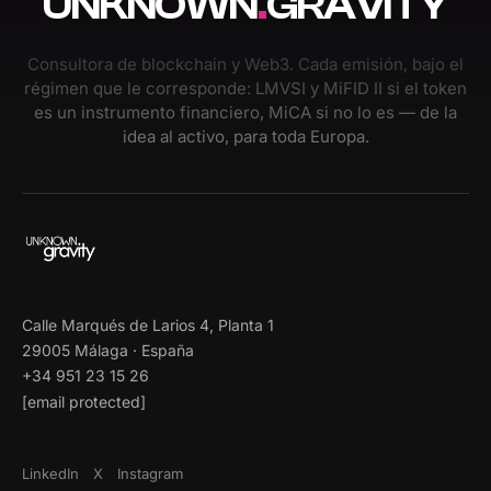
UNKNOWN
.
GRAVITY
Consultora de blockchain y Web3. Cada emisión, bajo el
régimen que le corresponde: LMVSI y MiFID II si el token
es un instrumento financiero, MiCA si no lo es — de la
idea al activo, para toda Europa.
Calle Marqués de Larios 4, Planta 1
29005 Málaga · España
+34 951 23 15 26
[email protected]
LinkedIn
X
Instagram