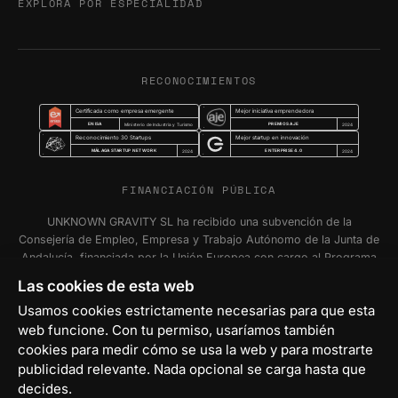
EXPLORA POR ESPECIALIDAD
RECONOCIMIENTOS
Certificada como empresa emergente
Mejor iniciativa emprendedora
ENISA
PREMIOS AJE
Ministerio de Industria y Turismo
2024
Reconocimiento 30 Startups
Mejor startup en innovación
MÁLAGA STARTUP NETWORK
ENTERPRISE 4.0
2024
2024
FINANCIACIÓN PÚBLICA
UNKNOWN GRAVITY SL ha recibido una subvención de la
Consejería de Empleo, Empresa y Trabajo Autónomo de la Junta de
Andalucía, financiada por la Unión Europea con cargo al Programa
FSE+ Andalucía 2021-2027, para la inserción laboral y el fomento
Las cookies de esta web
de la contratación en el ámbito de la Comunidad Autónoma de
Usamos cookies estrictamente necesarias para que esta
Andalucía. Programa Emplea-T Línea 2. Incentivo a la segunda o
web funcione. Con tu permiso, usaríamos también
sucesivas contrataciones indefinidas ordinarias por parte de
personas trabajadoras autónomas, y a cualquier contratación
cookies para medir cómo se usa la web y para mostrarte
indefinida ordinaria por parte de Pymes.
publicidad relevante. Nada opcional se carga hasta que
decides.