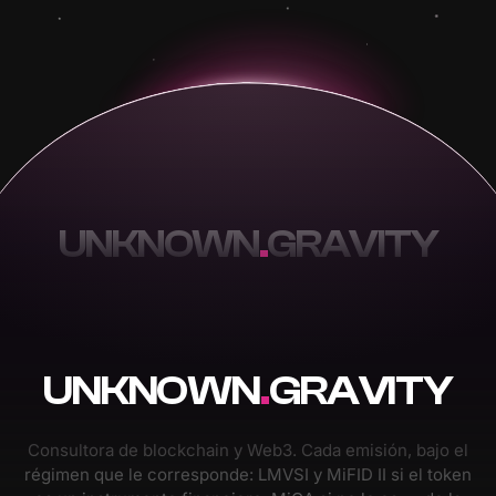
UNKNOWN
.
GRAVITY
UNKNOWN
.
GRAVITY
Consultora de blockchain y Web3. Cada emisión, bajo el
régimen que le corresponde: LMVSI y MiFID II si el token