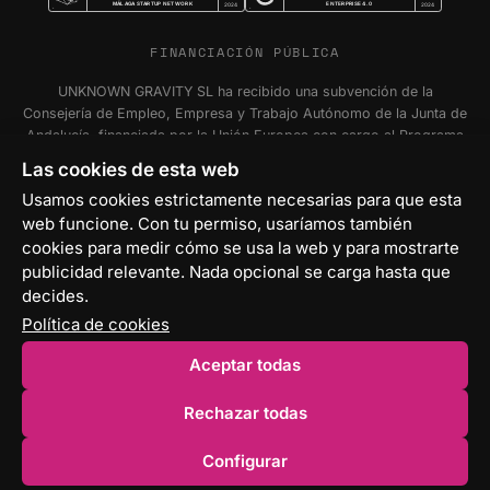
MÁLAGA STARTUP NETWORK
ENTERPRISE 4.0
2024
2024
FINANCIACIÓN PÚBLICA
UNKNOWN GRAVITY SL ha recibido una subvención de la
Consejería de Empleo, Empresa y Trabajo Autónomo de la Junta de
Andalucía, financiada por la Unión Europea con cargo al Programa
FSE+ Andalucía 2021-2027, para la inserción laboral y el fomento
Las cookies de esta web
de la contratación en el ámbito de la Comunidad Autónoma de
Usamos cookies estrictamente necesarias para que esta
Andalucía. Programa Emplea-T Línea 2. Incentivo a la segunda o
web funcione. Con tu permiso, usaríamos también
sucesivas contrataciones indefinidas ordinarias por parte de
personas trabajadoras autónomas, y a cualquier contratación
cookies para medir cómo se usa la web y para mostrarte
indefinida ordinaria por parte de Pymes.
publicidad relevante. Nada opcional se carga hasta que
decides.
Política de cookies
Aceptar todas
© 2026 Unknown Gravity S.L. — Málaga, ES
Rechazar todas
Aviso legal
Privacidad
Cookies
Configurar cookies
Configurar
ES
EN
LMVSI · MiFID II · MiCA · ERIR