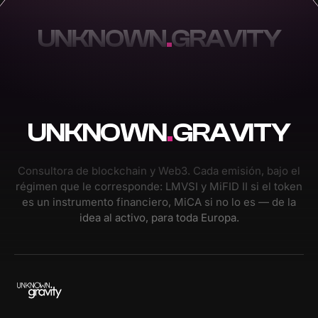
UNKNOWN
.
GRAVITY
UNKNOWN
.
GRAVITY
Consultora de blockchain y Web3. Cada emisión, bajo el
régimen que le corresponde: LMVSI y MiFID II si el token
es un instrumento financiero, MiCA si no lo es — de la
idea al activo, para toda Europa.