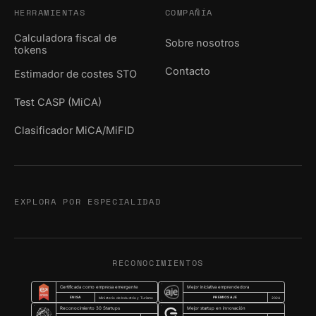
HERRAMIENTAS
COMPAÑÍA
Calculadora fiscal de
Sobre nosotros
tokens
Contacto
Estimador de costes STO
Test CASP (MiCA)
Clasificador MiCA/MiFID
EXPLORA POR ESPECIALIDAD
RECONOCIMIENTOS
Certificada como empresa emergente
Mejor iniciativa emprendedora
ENISA
PREMIOS AJE
Ministerio de Industria y Turismo
2024
Reconocimiento 30 Startups
Mejor startup en innovación