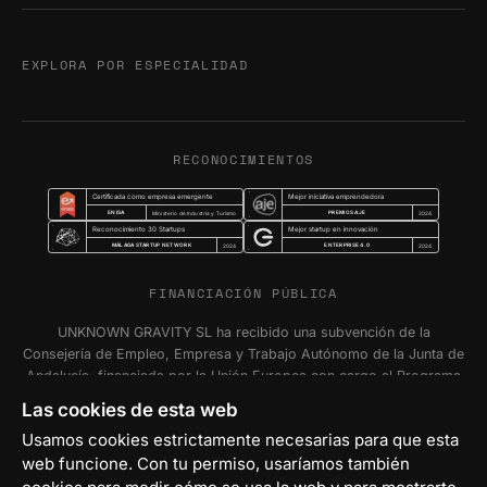
EXPLORA POR ESPECIALIDAD
RECONOCIMIENTOS
Certificada como empresa emergente
Mejor iniciativa emprendedora
ENISA
PREMIOS AJE
Ministerio de Industria y Turismo
2024
Reconocimiento 30 Startups
Mejor startup en innovación
MÁLAGA STARTUP NETWORK
ENTERPRISE 4.0
2024
2024
FINANCIACIÓN PÚBLICA
UNKNOWN GRAVITY SL ha recibido una subvención de la
Consejería de Empleo, Empresa y Trabajo Autónomo de la Junta de
Andalucía, financiada por la Unión Europea con cargo al Programa
FSE+ Andalucía 2021-2027, para la inserción laboral y el fomento
Las cookies de esta web
de la contratación en el ámbito de la Comunidad Autónoma de
Usamos cookies estrictamente necesarias para que esta
Andalucía. Programa Emplea-T Línea 2. Incentivo a la segunda o
web funcione. Con tu permiso, usaríamos también
sucesivas contrataciones indefinidas ordinarias por parte de
personas trabajadoras autónomas, y a cualquier contratación