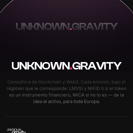
UNKNOWN
.
GRAVITY
UNKNOWN
.
GRAVITY
Consultora de blockchain y Web3. Cada emisión, bajo el
régimen que le corresponde: LMVSI y MiFID II si el token
es un instrumento financiero, MiCA si no lo es — de la
idea al activo, para toda Europa.