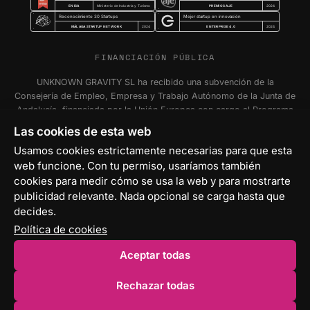
ENISA
PREMIOS AJE
Ministerio de Industria y Turismo
2024
Reconocimiento 30 Startups
Mejor startup en innovación
MÁLAGA STARTUP NETWORK
ENTERPRISE 4.0
2024
2024
FINANCIACIÓN PÚBLICA
UNKNOWN GRAVITY SL ha recibido una subvención de la
Consejería de Empleo, Empresa y Trabajo Autónomo de la Junta de
Andalucía, financiada por la Unión Europea con cargo al Programa
FSE+ Andalucía 2021-2027, para la inserción laboral y el fomento
Las cookies de esta web
de la contratación en el ámbito de la Comunidad Autónoma de
Usamos cookies estrictamente necesarias para que esta
Andalucía. Programa Emplea-T Línea 2. Incentivo a la segunda o
web funcione. Con tu permiso, usaríamos también
sucesivas contrataciones indefinidas ordinarias por parte de
personas trabajadoras autónomas, y a cualquier contratación
cookies para medir cómo se usa la web y para mostrarte
indefinida ordinaria por parte de Pymes.
publicidad relevante. Nada opcional se carga hasta que
decides.
Política de cookies
Aceptar todas
© 2026 Unknown Gravity S.L. — Málaga, ES
Rechazar todas
Aviso legal
Privacidad
Cookies
Configurar cookies