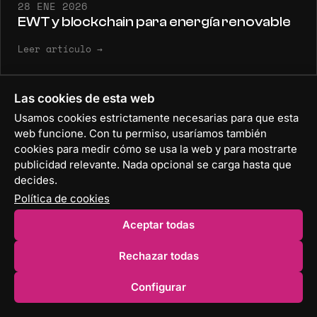
28 ENE 2026
EWT y blockchain para energía renovable
Leer artículo
→
Las cookies de esta web
Usamos cookies estrictamente necesarias para que esta
web funcione. Con tu permiso, usaríamos también
CONTACTO
cookies para medir cómo se usa la web y para mostrarte
publicidad relevante. Nada opcional se carga hasta que
¿Hablamos de tu
decides.
proyecto?
Política de cookies
Aceptar todas
[email protected]
Agenda una reunión
→
Rechazar todas
Configurar
DISPONIBLES PARA NUEVOS PROYECTOS