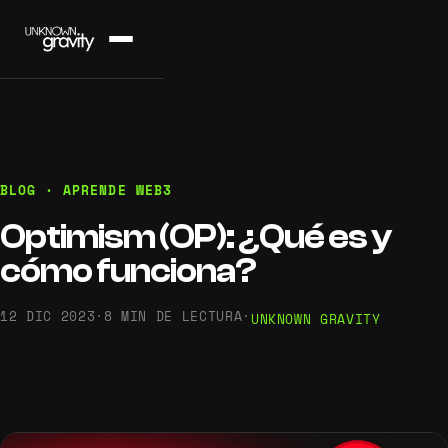
BLOG · APRENDE WEB3
Optimism (OP): ¿Qué es y
cómo funciona?
12 DIC 2023
·
8 MIN DE LECTURA
·
UNKNOWN GRAVITY