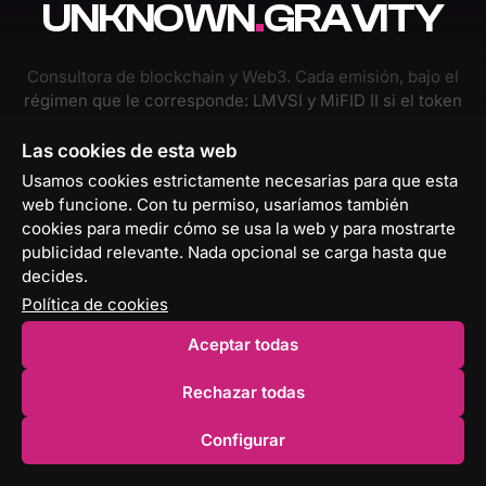
UNKNOWN
.
GRAVITY
Consultora de blockchain y Web3. Cada emisión, bajo el
régimen que le corresponde: LMVSI y MiFID II si el token
es un instrumento financiero, MiCA si no lo es — de la
idea al activo, para toda Europa.
Las cookies de esta web
Usamos cookies estrictamente necesarias para que esta
web funcione. Con tu permiso, usaríamos también
cookies para medir cómo se usa la web y para mostrarte
publicidad relevante. Nada opcional se carga hasta que
decides.
Política de cookies
Calle Marqués de Larios 4, Planta 1
Aceptar todas
29005 Málaga · España
+34 951 23 15 26
Rechazar todas
[email protected]
Configurar
LinkedIn
X
Instagram